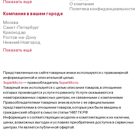
Показать ещё
О компании
Политика конфиденциальности
Компания в вашем городе
Москва
Санкт-Петербург
Краснодар
Ростов-на-Дону
Нижний Новгород
Показать ещё
Представленные на сайте товарные знаки используются с правомерной
информационной и описательной целью.
SuperMicro
— правообладатель
SuperMicro
.
Товарный знак используется с целью описания товаров, в отношении
которых производятся услуги по ремонту. Услуги оказываются в
неавторизованных сервисных центрах, не связанными с компаниями
Правообладателями товарных знаков и/или с ее официальными
представителями в отношении товаров, которые уже были введены в
гражданский оборот в смысле статьи 1487 ГК РФ
Информация о соответствующих моделях и комплектациях и их наличии,
ценах, возможных выгодах и условиях приобретения доступна в сервисных
центрах. Не является публичной офертой.